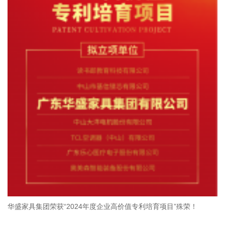
华盛家具集团荣获“2024年度企业高价值专利培育项目”殊荣！