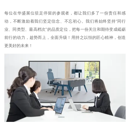
每位在华盛展位驻足停留的参观者，都让我们多了一份责任和感
动，不断激励着我们坚定信念、不忘初心。我们将始终坚持“同行
业、同类型、最高档次”的品质定位，把每一份关注和期待变成砥砺
前行的动力，趁势而上，全面升级！用持之以恒的匠心精神，创造
更美好的未来！