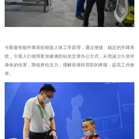
卡斯曼智能升降系统根据人体工学原理，通过便捷、稳定的升降系
统，引领人们使用更加健康的站坐交替办公方式，从而减少久坐对
身体的伤害，降低脊柱压力，缓解肩颈和背部的疼痛，提高工作效
率。