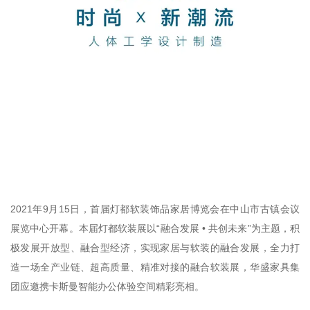
2021年9月15日，首届灯都软装饰品家居博览会在中山市古镇会议
展览中心开幕。本届灯都软装展以“融合发展 • 共创未来”为主题，积
极发展开放型、融合型经济，实现家居与软装的融合发展，全力打
造一场全产业链、超高质量、精准对接的融合软装展，华盛家具集
团应邀携卡斯曼智能办公体验空间精彩亮相。