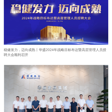
稳健发力，迈向成熟丨华盛2024年战略目标布达暨高层管理人员授
聘大会顺利召开