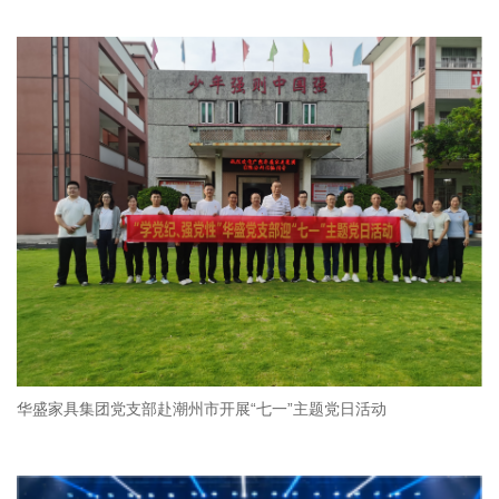
华盛家具集团党支部赴潮州市开展“七一”主题党日活动