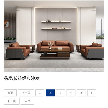
品度/传统经典沙发
首页
上一页
1
2
3
4
5
6
下一页
末页